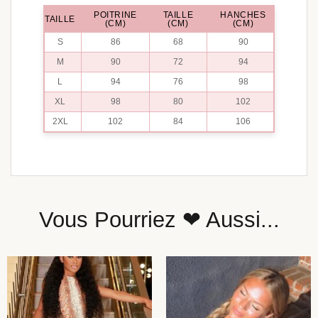
POITRINE
TAILLE
HANCHES
TAILLE
(CM)
(CM)
(CM)
S
86
68
90
M
90
72
94
L
94
76
98
XL
98
80
102
2XL
102
84
106
Vous Pourriez ❤ Aussi...