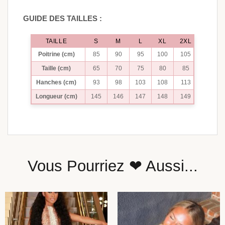
GUIDE DES TAILLES :
TAILLE
S
M
L
XL
2XL
Poitrine (cm)
85
90
95
100
105
Taille (cm)
65
70
75
80
85
Hanches (cm)
93
98
103
108
113
Longueur (cm)
145
146
147
148
149
Vous Pourriez ❤ Aussi...