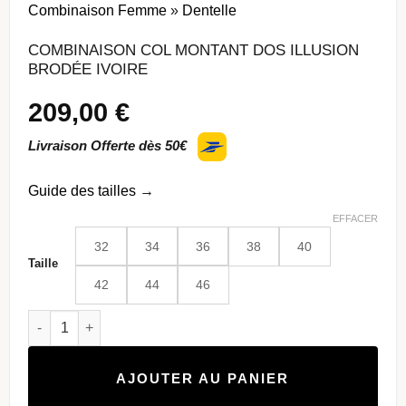
Combinaison Femme
»
Dentelle
COMBINAISON COL MONTANT DOS ILLUSION
BRODÉE IVOIRE
209,00
€
Livraison Offerte dès 50€
Guide des tailles
→
EFFACER
32
34
36
38
40
Taille
42
44
46
quantité de Combinaison Col Montant Dos Illusion Brodée Iv
AJOUTER AU PANIER