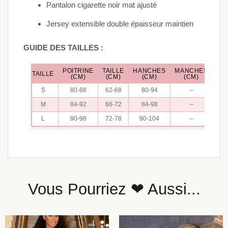
Pantalon cigarette noir mat ajusté
Jersey extensible double épaisseur maintien
GUIDE DES TAILLES :
POITRINE
TAILLE
HANCHES
MANCHES
LO
TAILLE
(CM)
(CM)
(CM)
(CM)
S
80-88
62-68
80-94
–
M
84-92
66-72
84-98
–
L
90-98
72-78
90-104
–
Vous Pourriez ❤ Aussi...