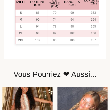
DE
LONGUEUR
TAILLE
POITRINE
HANCHES
TAILLE
(CM)
(CM)
(CM)
(CM)
S
86
70
90
153
M
90
74
94
154
L
94
78
98
155
XL
98
82
102
156
2XL
102
86
106
157
Vous Pourriez ❤ Aussi...