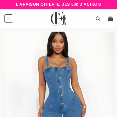
Passer
LIVRAISON OFFERTE DÈS 50€ D'ACHATS
au
contenu