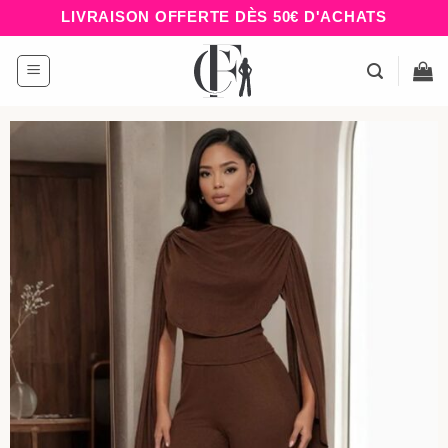
Passer
LIVRAISON OFFERTE DÈS 50€ D'ACHATS
au
contenu