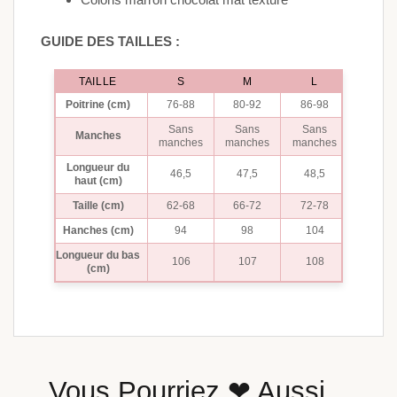
GUIDE DES TAILLES :
TAILLE
S
M
L
Poitrine (cm)
76-88
80-92
86-98
Sans
Sans
Sans
Manches
manches
manches
manches
Longueur du
46,5
47,5
48,5
haut (cm)
Taille (cm)
62-68
66-72
72-78
Hanches (cm)
94
98
104
Longueur du bas
106
107
108
(cm)
Vous Pourriez ❤ Aussi...