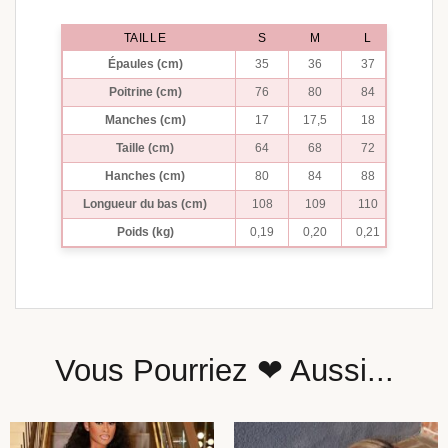
TAILLE
S
M
L
Épaules (cm)
35
36
37
Poitrine (cm)
76
80
84
Manches (cm)
17
17,5
18
Taille (cm)
64
68
72
Hanches (cm)
80
84
88
Longueur du bas (cm)
108
109
110
Poids (kg)
0,19
0,20
0,21
Vous Pourriez ❤ Aussi...