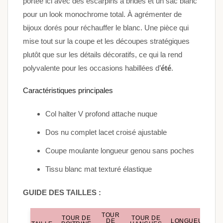
portée ici avec des escarpins à brides et un sac blanc
pour un look monochrome total. À agrémenter de
bijoux dorés pour réchauffer le blanc. Une pièce qui
mise tout sur la coupe et les découpes stratégiques
plutôt que sur les détails décoratifs, ce qui la rend
polyvalente pour les occasions habillées d’
été
.
Caractéristiques principales
Col halter V profond attache nuque
Dos nu complet lacet croisé ajustable
Coupe moulante longueur genou sans poches
Tissu blanc mat texturé élastique
GUIDE DES TAILLES :
TOUR
TOUR DE
TOUR DE
DE
LONGUEUR