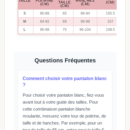
TAILLE
POITRINE
HANCHES
TAILLE
(CM)
(CM)
(CM)
(CM)
S
80-88
65
86-94
105.5
M
84-92
69
90-98
107
L
90-98
75
96-104
108.5
Questions Fréquentes
Comment choisir votre pantalon blanc
?
Pour choisir votre pantalon blanc, fiez-vous
avant tout à votre guide des tailles. Pour
cette combinaison pantalon blanche
moulante, mesurez votre tour de poitrine, de
taille et de hanches. Par exemple, pour un
tour de taille de 65 cm, optez pour la taille S.