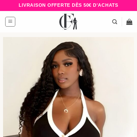
Passer
LIVRAISON OFFERTE DÈS 50€ D'ACHATS
au
contenu