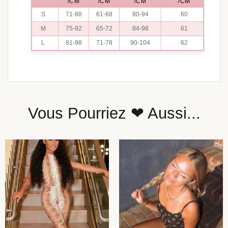
/CM
/CM
/CM
/CM
S
71-88
61-68
80-94
60
M
75-92
65-72
84-98
61
L
81-98
71-78
90-104
62
Vous Pourriez ❤ Aussi...