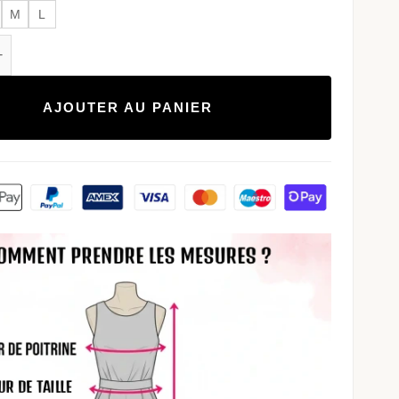
M
L
e Combinaison soirée sexy noire maille dos nu
AJOUTER AU PANIER