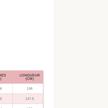
HES
LONGUEUR
)
(CM)
86
136
90
137.5