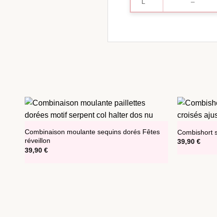
L
–
Combinaison moulante sequins dorés Fêtes
Combishort st
réveillon
39,90
€
39,90
€