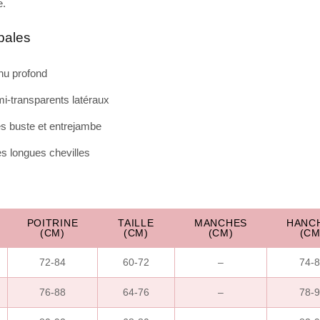
e.
ipales
nu profond
mi-transparents latéraux
 buste et entrejambe
es longues chevilles
POITRINE
TAILLE
MANCHES
HANC
(CM)
(CM)
(CM)
(CM
72-84
60-72
–
74-
76-88
64-76
–
78-