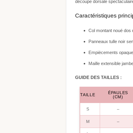
découpe dorsale spectaculair
Caractéristiques princ
Col montant noué dos 
Panneaux tulle noir se
Empiècements opaques
Maille extensible jamb
GUIDE DES TAILLES :
ÉPAULES
TAILLE
(CM)
S
–
M
–