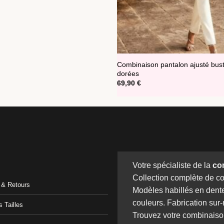
Combinaison pantalon ajusté busti
dorées
69,90
€
Votre spécialiste de la
co
Collection complète de c
n & Retours
Modèles habillés en dente
couleurs. Fabrication sur
 Tailles
Trouvez votre combinaiso