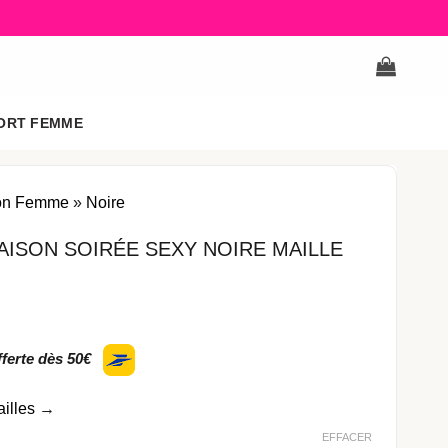
ORT FEMME
on Femme
»
Noire
ISON SOIRÉE SEXY NOIRE MAILLE
fferte dès 50€
ailles
→
EFFACER