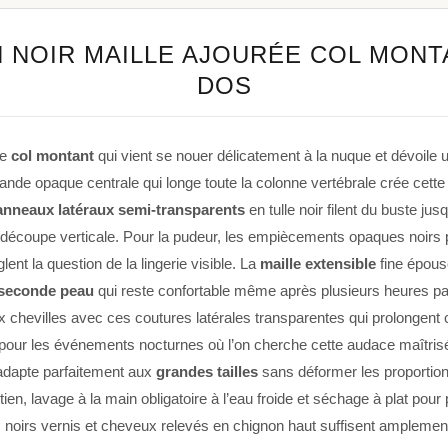
 NOIR MAILLE AJOURÉE COL MON
DOS
ce
col montant
qui vient se nouer délicatement à la nuque et dévoile 
ande opaque centrale qui longe toute la colonne vertébrale crée cett
anneaux latéraux semi-transparents
en tulle noir filent du buste jusq
de découpe verticale. Pour la pudeur, les empiècements opaques noirs
lent la question de la lingerie visible. La
maille extensible
fine épous
 seconde peau
qui reste confortable même après plusieurs heures 
chevilles avec ces coutures latérales transparentes qui prolongent ce
 pour les événements nocturnes où l’on cherche cette audace maîtri
’adapte parfaitement aux
grandes tailles
sans déformer les proportion
en, lavage à la main obligatoire à l’eau froide et séchage à plat pour pr
ns noirs vernis et cheveux relevés en chignon haut suffisent amplemen