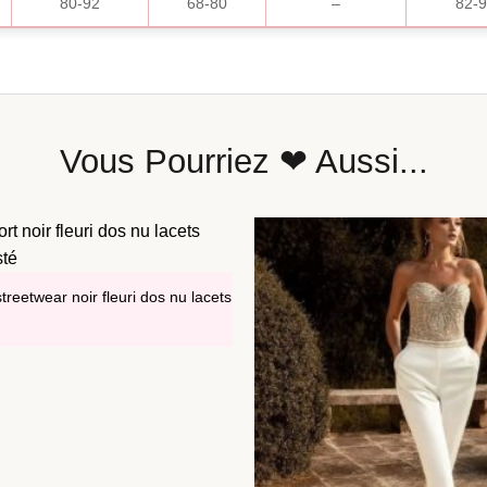
80-92
68-80
–
82-
Vous Pourriez ❤ Aussi...
reetwear noir fleuri dos nu lacets