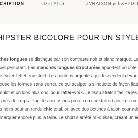
CRIPTION
DÉTAILS
LIVRAISON & EXPÉDI
IPSTER BICOLORE POUR UN STYL
ches longues
se distingue par son contraste noir et blanc marqué. L
isuel percutant. Les
manches longues structurées
apportent un côté 
our éviter l’effet trop strict. Les boutons argentés qui descendent deva
use les formes sans serrer, ce qui sculpte la silhouette de façon flatt
oulot et un look plus cool pour l’after-work. Le tissu stretch facilite
e près du corps. Pour les occasions pro ou un cocktail urbain, ce com
s noirs pour un rendu
chic
total, ou avec des bottines à talon pour ad
arquer encore plus la taille. Le short s’arrête mi-cuisse, créant un équ