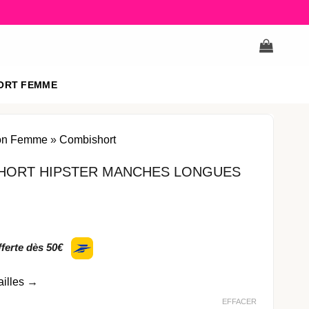
ORT FEMME
on Femme
»
Combishort
HORT HIPSTER MANCHES LONGUES
fferte dès 50€
ailles
→
EFFACER