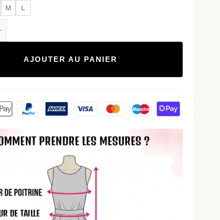
M
L
de Combishort Hipster Manches Longues Femme
AJOUTER AU PANIER