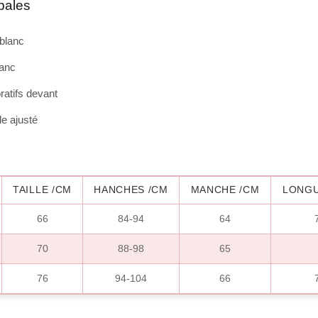
ipales
 blanc
lanc
atifs devant
le ajusté
TAILLE /CM
HANCHES /CM
MANCHE /CM
LONGU
66
84-94
64
70
88-98
65
76
94-104
66