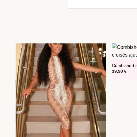
Combishort st
39,90
€