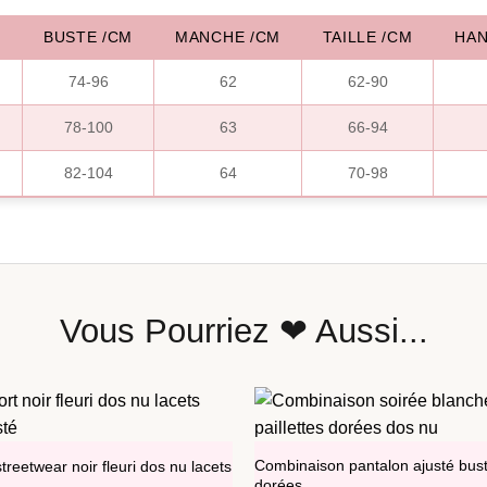
M
BUSTE /CM
MANCHE /CM
TAILLE /CM
HAN
74-96
62
62-90
78-100
63
66-94
82-104
64
70-98
Vous Pourriez ❤ Aussi...
Combinaison pantalon ajusté busti
reetwear noir fleuri dos nu lacets
dorées