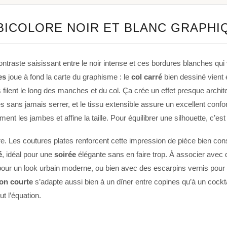
BICOLORE NOIR ET BLANC GRAPHI
raste saisissant entre le noir intense et ces bordures blanches qui v
es
joue à fond la carte du graphisme : le
col carré
bien dessiné vient e
 filent le long des manches et du col. Ça crée un effet presque archite
s sans jamais serrer, et le tissu extensible assure un excellent confort.
ement les jambes et affine la taille. Pour équilibrer une silhouette, c’est 
pre. Les coutures plates renforcent cette impression de pièce bien cons
é
, idéal pour une
soirée
élégante sans en faire trop. À associer avec 
our un look urbain moderne, ou bien avec des escarpins vernis pour
on courte
s’adapte aussi bien à un dîner entre copines qu’à un cockt
ut l’équation.