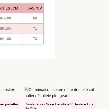
CHES /CM
BAS /CM
84-100
69
88-104
71
92-108
73
er paillettes
Combinaison Noire Décolleté V Dentelle Dos
Nu Chic