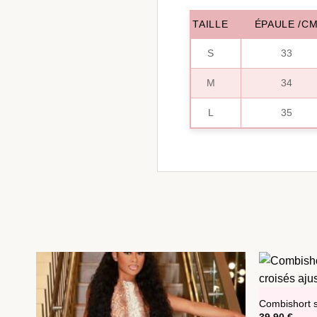
TAILLE
ÉPAULE /C
S
33
M
34
L
35
Combishort st