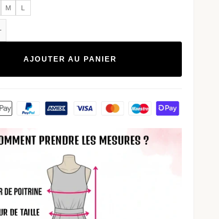
M
L
de Combishort Manches Longues Col Carré Chic Femme
AJOUTER AU PANIER