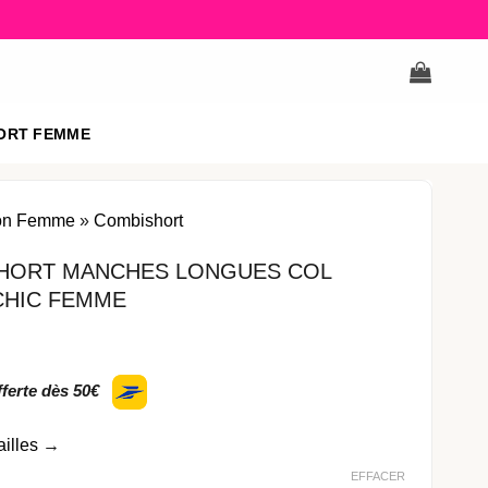
ORT FEMME
on Femme
»
Combishort
HORT MANCHES LONGUES COL
CHIC FEMME
fferte dès 50€
ailles
→
EFFACER