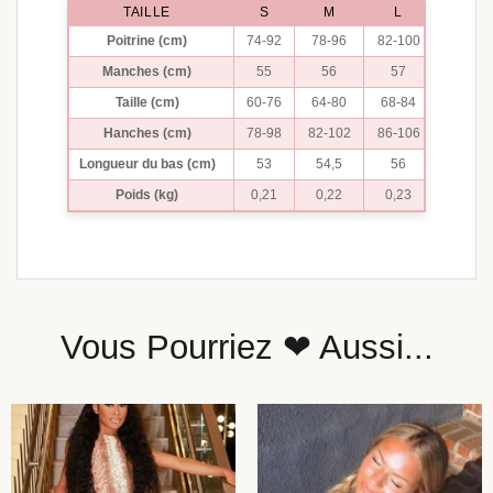
TAILLE
S
M
L
Poitrine (cm)
74-92
78-96
82-100
Manches (cm)
55
56
57
Taille (cm)
60-76
64-80
68-84
Hanches (cm)
78-98
82-102
86-106
Longueur du bas (cm)
53
54,5
56
Poids (kg)
0,21
0,22
0,23
Vous Pourriez ❤ Aussi...