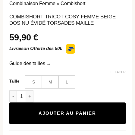
Combinaison Femme
»
Combishort
COMBISHORT TRICOT COSY FEMME BEIGE
DOS NU ÉVIDÉ TORSADES MAILLE
59,90
€
Livraison Offerte dès 50€
Guide des tailles
→
EFFACER
Taille
S
M
L
quantité de Combishort tricot cosy femme beige dos nu évid
AJOUTER AU PANIER