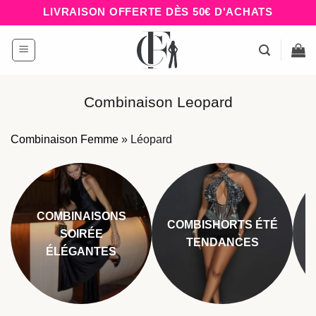
Passer
LIVRAISON OFFERTE DÈS 50€ D'ACHATS
au
contenu
Combinaison Leopard
Combinaison Femme
»
Léopard
COMBINAISONS
COMBISHORTS ÉTÉ
SOIRÉE
TENDANCES
ÉLÉGANTES