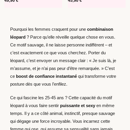
49,90
€
45,90
€
Pourquoi les femmes craquent pour une
combinaison
léopard
? Parce qu’elle réveille quelque chose en vous.
Ce motif sauvage, il ne laisse personne indifférent – et
c’est exactement ce que vous cherchez. Porter du
léopard, c’est envoyer un message clair : « Je suis là, je
m’assume, et je n’ai pas peur d’être remarquée. » C’est
ce
boost de confiance instantané
qui transforme votre
posture dès que vous l’enfilez.
Ce qui fascine les 25-45 ans ? Cette capacité du motif
léopard à vous faire sentir
puissante et sexy
en même
temps. Il y a ce côté animal, instinctif, presque sauvage
qui dégage une force incroyable. Vous incarnez cette
femme qui ose, qui assume sa sensualité sans jamais