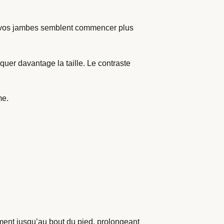
at : vos jambes semblent commencer plus
uer davantage la taille. Le contraste
me.
ement jusqu’au bout du pied, prolongeant