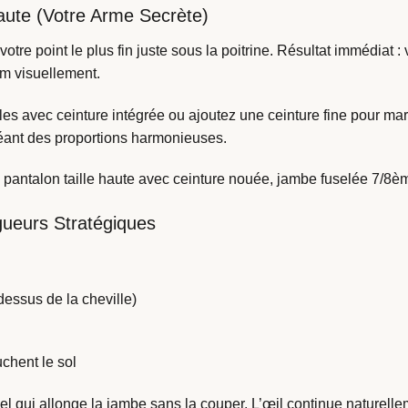
 Haute (Votre Arme Secrète)
 votre point le plus fin juste sous la poitrine. Résultat immédi
cm visuellement.
 avec ceinture intégrée ou ajoutez une ceinture fine pour marq
réant des proportions harmonieuses.
antalon taille haute avec ceinture nouée, jambe fuselée 7/8è
gueurs Stratégiques
essus de la cheville)
chent le sol
uel qui allonge la jambe sans la couper. L’œil continue naturell