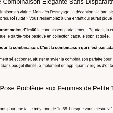
e Combinaison Élégante Sans Disparaît
ison en vitrine. Mais dès l’essayage, la déception : le pantalon 
bras. Résultat ? Vous ressemblez à une enfant qui aurait piqué
rant moins d’1m60
la connaissent parfaitement. Pourtant, l
quelle garde-robe basique en collection capsule sophistiquée.
 pour la combinaison. C’est la combinaison qui n’est pas ad
nt sélectionner, ajuster et styler la combinaison parfaite pour s
. Sans budget illimité. Simplement en appliquant 7 règles d’or t
 Pose Problème aux Femmes de Petite T
sons pour une taille moyenne de 1m68. Lorsque vous mesurez 