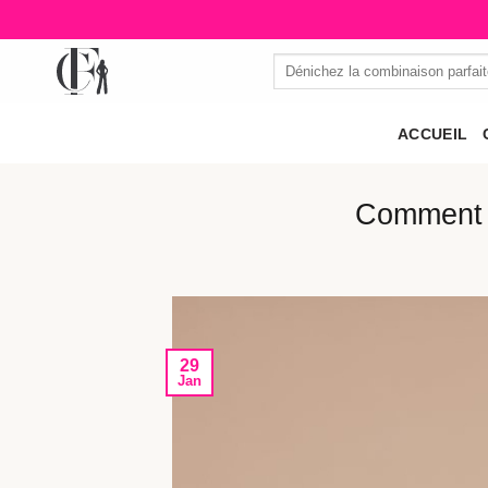
Passer
au
Recherche
contenu
pour :
ACCUEIL
Comment 
29
Jan